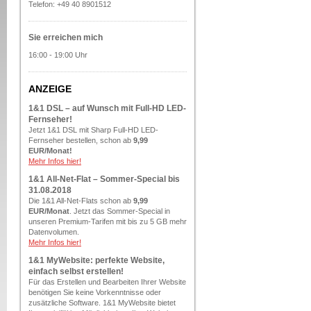
Telefon: +49 40 8901512
Sie erreichen mich
16:00 - 19:00 Uhr
ANZEIGE
1&1 DSL – auf Wunsch mit Full-HD LED-
Fernseher!
Jetzt 1&1 DSL mit Sharp Full-HD LED-
Fernseher bestellen, schon ab
9,99
EUR/Monat!
Mehr Infos hier!
1&1 All-Net-Flat – Sommer-Special bis
31.08.2018
Die 1&1 All-Net-Flats schon ab
9,99
EUR/Monat
. Jetzt das Sommer-Special in
unseren Premium-Tarifen mit bis zu 5 GB mehr
Datenvolumen.
Mehr Infos hier!
1&1 MyWebsite: perfekte Website,
einfach selbst erstellen!
Für das Erstellen und Bearbeiten Ihrer Website
benötigen Sie keine Vorkenntnisse oder
zusätzliche Software. 1&1 MyWebsite bietet