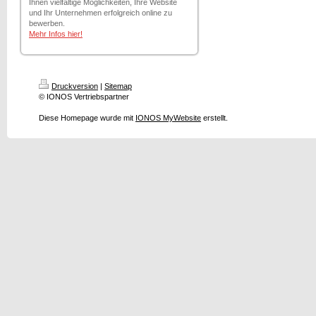
Ihnen vielfältige Möglichkeiten, Ihre Website
und Ihr Unternehmen erfolgreich online zu
bewerben.
Mehr Infos hier!
Druckversion
|
Sitemap
© IONOS Vertriebspartner
Diese Homepage wurde mit
IONOS MyWebsite
erstellt.